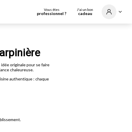
Vous êtes
J'ai un bon
professionnel ?
cadeau
arpinière
dée originale pour se faire
iance chaleureuse.
uisine authentique : chaque
tablissement.